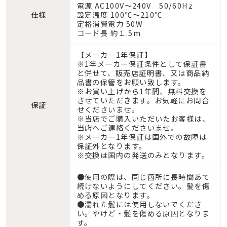
電源 AC100V〜240V 50/60Hz
仕様
設定温度 100℃〜210℃
定格消費電力 50W
コード長 約１.5m
【メーカー1年保証】
※1年メーカー保証条件として保証書
と併せて、販売店証明書、又は商品納
品書の保管をお願い致します。
※お買い上げから1年間、無料交換を
させていただきます。お気軽にお問合
保証
せくださいませ。
※当店でご購入いただいたお客様は、
当店へご連絡くださいませ。
※メーカー1年保証は国外での故障は
保証外となります。
※交換は国内の発送のみとなります。
●使用の際は、同じ箇所に長時間あて
続けないようにしてください。髪を傷
める原因となります。
●濡れた髪には使用しないでくださ
い。やけど・髪を傷める原因となりま
す。