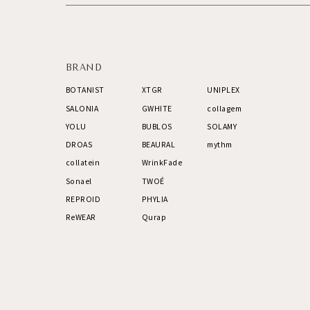
BRAND
BOTANIST
XTGR
UNIPLEX
SALONIA
GWHITE
collagem
YOLU
BUBLOS
SOLAMY
DROAS
BEAURAL
mythm
collatein
WrinkFade
Sonael
TWOÉ
REPROID
PHYLIA
ReWEAR
Qurap