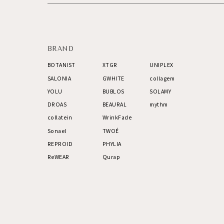
BRAND
BOTANIST
XTGR
UNIPLEX
SALONIA
GWHITE
collagem
YOLU
BUBLOS
SOLAMY
DROAS
BEAURAL
mythm
collatein
WrinkFade
Sonael
TWOÉ
REPROID
PHYLIA
ReWEAR
Qurap