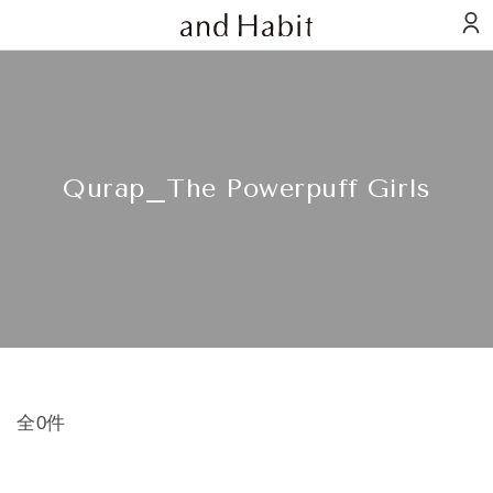
Qurap_The Powerpuff Girls
全0件