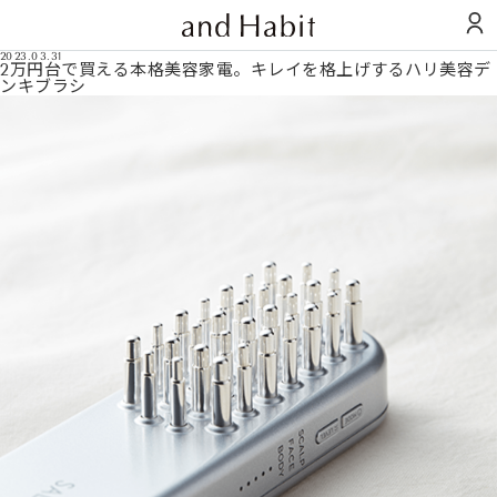
2023.03.31
2万円台で買える本格美容家電。キレイを格上げするハリ美容デ
ンキブラシ