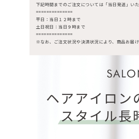
下記時間までのご注文については「当日発送」い
==============
平日：当日１２時まで
土日祝日：当日９時まで
==============
※なお、ご注文状況や決済状況により、商品お届け