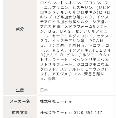
ロイシン、トレオニン、プロリン、フ
ェニルアラニン、ヒスチジン、(ジヒド
ロキシメチルシリルプロポキシ)ヒドロ
キシプロピル加水分解シルク、イソス
テアロイル加水分解シルク、シア脂、
アボカド油、メドウフォームδラクト
成分
ン、ＢＧ、DＰＧ、セテアリルアルコ
ール、セテアリルグルコシド、セテス
２０、イソステアリン酸、ＰCＡＮ
ａ、リンゴ酸、乳酸Ｎａ、トコフェロ
ール、ＰＣＡ、イソアルキル(Ｃ１０４
０)アミドプロピルエチルジモニウムエ
トサルフェート、ベヘントリモニウム
メトサルフェート、ジココジモニウム
クロリド、ステアルトリモニウムクロ
リド、アモジメチコン、安息香酸Ｎ
ａ、香料
生産
日本
メーカー名
株式会社Ｉ－ｎｅ
広告文責
株式会社Ｉ－ｎｅ 0120-651-117