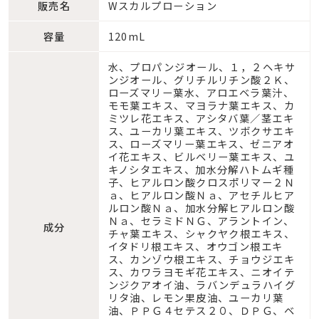
販売名
Wスカルプローション
容量
120mL
水、プロパンジオール、１，２ヘキサ
ンジオール、グリチルリチン酸２Ｋ、
ローズマリー葉水、アロエベラ葉汁、
モモ葉エキス、マヨラナ葉エキス、カ
ミツレ花エキス、アシタバ葉／茎エキ
ス、ユーカリ葉エキス、ツボクサエキ
ス、ローズマリー葉エキス、ゼニアオ
イ花エキス、ビルベリー葉エキス、ユ
キノシタエキス、加水分解ハトムギ種
子、ヒアルロン酸クロスポリマー２Ｎ
ａ、ヒアルロン酸Ｎａ、アセチルヒア
ルロン酸Ｎａ、加水分解ヒアルロン酸
Ｎａ、セラミドＮＧ、アラントイン、
成分
チャ葉エキス、シャクヤク根エキス、
イタドリ根エキス、オウゴン根エキ
ス、カンゾウ根エキス、チョウジエキ
ス、カワラヨモギ花エキス、ニオイテ
ンジクアオイ油、ラバンデュラハイグ
リタ油、レモン果皮油、ユーカリ葉
油、ＰＰＧ４セテス２０、ＤＰＧ、ベ