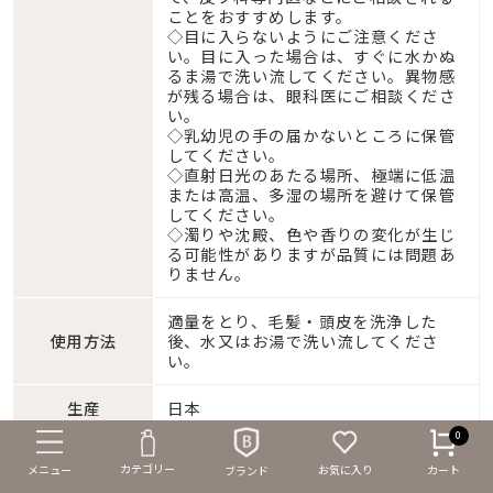
ことをおすすめします。
◇目に入らないようにご注意くださ
い。目に入った場合は、すぐに水かぬ
るま湯で洗い流してください。異物感
が残る場合は、眼科医にご相談くださ
い。
◇乳幼児の手の届かないところに保管
してください。
◇直射日光のあたる場所、極端に低温
または高温、多湿の場所を避けて保管
してください。
◇濁りや沈殿、色や香りの変化が生じ
る可能性がありますが品質には問題あ
りません。
適量をとり、毛髪・頭皮を洗浄した
使用方法
後、水又はお湯で洗い流してくださ
い。
生産
日本
0
広告文責
Ｉーｎｅ 0120-651-117
カテゴリー
メニュー
お気に入り
カート
ブランド