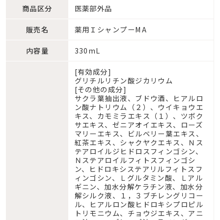
商品区分
医薬部外品
販売名
薬用ＩシャンプーMA
内容量
330mL
[有効成分]
グリチルリチン酸ジカリウム
[その他の成分]
サクラ葉抽出液、ブドウ酒、ヒアルロ
ン酸ナトリウム（２）、ウイキョウエ
キス、カモミラエキス（１）、ツボク
サエキス、ゼニアオイエキス、ローズ
マリーエキス、ビルベリー葉エキス、
紅茶エキス、シャクヤクエキス、Ｎス
テアロイルジヒドロスフィンゴシン、
Ｎステアロイルフィトスフィンゴシ
ン、ヒドロキシステアリルフィトスフ
ィンゴシン、Ｌグルタミン酸、Ｌアル
ギニン、加水分解ケラチン液、加水分
解シルク液、１，３ブチレングリコー
ル、ヒアルロン酸ヒドロキシプロピル
トリモニウム、チョウジエキス、アニ