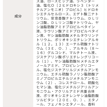
ス油、ローズヒップ油、ラベンダー
油、塩化Ｏ［２ヒドロキシ３（トリメ
チルアンモニオ）プロピル］ヒドロキ
シエチルセルロース、エデト酸二ナト
成分
リウム、安息香酸ナトリウム、ＤＬリ
ンゴ酸、ＤＬリンゴ酸ナトリウム、ヤ
シ油脂肪酸アミドプロピルベタイン
液、ラウリン酸アミドプロピルベタイ
ン液、ヤシ油脂肪酸メチルタウリンナ
トリウム、ポリオキシエチレンアルキ
ル（１２，１３）エーテル硫酸ナトリ
ウム（３Ｅ．Ｏ．）、アルキル（８〜
１６）グルコシド、マルチトール液、
ジステアリン酸ポリエチレングリコー
ル（１）、ヤシ油脂肪酸Ｎメチルエタ
ノールアミド、プロピレングリコー
ル、塩化ジステアリルジメチルアンモ
ニウム、エチル硫酸ラノリン脂肪酸ア
ミノプロピルエチルジメチルアンモニ
ウム（２）、コレステロール、硫酸化
ヒマシ油、塩化ジメチルジアリルアン
モニウム・アクリルアミド共重合体
液、ポリオキシエチレンヤシ油脂肪酸
ソルビタン（２０Ｅ．Ｏ．）、エタノ
ール、フェノキシエタノール、香料