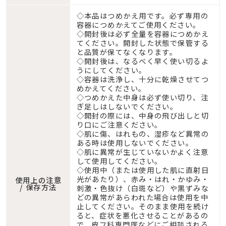
◇本品はつめかえ用です。必ず専用の
容器につめかえてご使用ください。
◇開封後は必ず全量を容器につめかえ
てください。開封した状態で保管する
と品質が保てなくなります。
◇開封後は、なるべく早く使い切るよ
うにしてください。
◇容器は洗浄し、十分に乾燥させてつ
めかえてください。
◇つめかえた中身は必ず使い切り、注
ぎ足しはしないでください。
◇開封の際には、中身の飛び出しと切
り口にご注意ください。
◇肌に傷、はれもの、湿疹など異常の
ある時は使用しないでください。
◇肌に異常が生じていないかよく注意
して使用してください。
◇使用中（または使用した肌に直射日
光があたり）、赤み・はれ・かゆみ・
使用上の注意
/ 保存方法
刺激・色抜け（白斑など）や黒ずみな
どの異常があらわれた場合は使用を中
止してください。そのまま使用を続け
ると、症状を悪化させることがあるの
で、皮フ科専門医などにご相談される