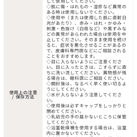
して使用してください。
◇肌に傷・はれもの・湿疹など異常の
ある時は使用しないでください。
◇使用中（または使用した肌に直射日
光があたり）、赤み・はれ・かゆみ・
刺激・色抜け（白斑など）や黒ずみな
どの異常があらわれた場合は使用を中
止してください。そのまま使用を続け
ると、症状を悪化させることがあるの
で、皮膚科専門医などにご相談される
ことをおすすめします。
◇目に入らないようにご注意くださ
い。目に入ったときは、こすらずに直
ちに洗い流してください。異物感が残
る場合は、眼科医にご相談ください。
◇開封後は、なるべく早く使い切るよ
うにしてください。
使用上の注意
◇水が入らないよう注意してくださ
/ 保存方法
い。
◇使用後は必ずキャップをしっかりと
閉めてください。
◇乳幼児の手の届かないところに保管
してください。
◇浴室乾燥機を使用する場合は、浴室
内に置かないでください。