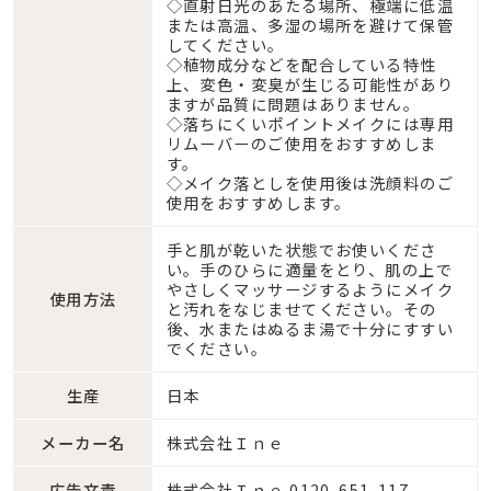
◇直射日光のあたる場所、極端に低温
または高温、多湿の場所を避けて保管
してください。
◇植物成分などを配合している特性
上、変色・変臭が生じる可能性があり
ますが品質に問題はありません。
◇落ちにくいポイントメイクには専用
リムーバーのご使用をおすすめしま
す。
◇メイク落としを使用後は洗顔料のご
使用をおすすめします。
手と肌が乾いた状態でお使いくださ
い。手のひらに適量をとり、肌の上で
やさしくマッサージするようにメイク
使用方法
と汚れをなじませてください。その
後、水またはぬるま湯で十分にすすい
でください。
生産
日本
メーカー名
株式会社Ｉｎｅ
広告文責
株式会社Ｉｎｅ 0120-651-117