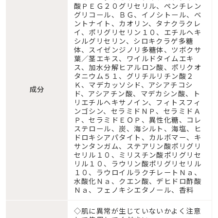
酸ＰＥＧ２０グリセリル、ペンチレン
グリコール、ＢＧ、イノシトール、ベ
ントナイト、カオリン、タナクラクレ
イ、ポリグリセリン１０、エチルヘキ
シルグリセリン、シロキクラゲ多糖
体、スイゼンジノリ多糖体、ツボクサ
葉／茎エキス、ワイルドタイムエキ
ス、加水分解ヒアルロン酸、ポリクオ
タニウム５１、グリチルリチン酸２
Ｋ、マデカッソシド、アシアチコシ
成分
ド、アシアチン酸、マデカシン酸、ト
リエチルヘキサノイン、フィトスフィ
ンゴシン、セラミドＮＰ、セラミドＡ
Ｐ、セラミドＥＯＰ、異性化糖、コレ
ステロール、炭、海シルト、海塩、ヒ
ドロキシアパタイト、カルボマー、キ
サンタンガム、ステアリン酸ポリグリ
セリル１０、ミリスチン酸ポリグリセ
リル１０、ラウリン酸ポリグリセリル
１０、ラウロイルラクチレートＮａ、
水酸化Ｎａ、クエン酸、デヒドロ酢酸
Ｎａ、フェノキシエタノール、香料
◇肌に異常が生じていないかよく注意