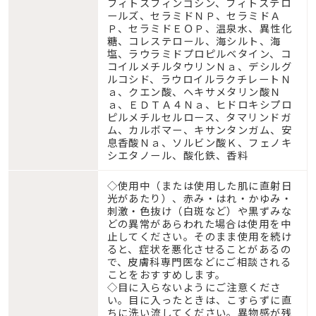
フィトスフィンゴシン、フィトステロ
ールズ、セラミドＮＰ、セラミドＡ
Ｐ、セラミドＥＯＰ、温泉水、異性化
糖、コレステロール、海シルト、海
塩、ラウラミドプロピルベタイン、コ
コイルメチルタウリンＮａ、デシルグ
ルコシド、ラウロイルラクチレートＮ
ａ、クエン酸、ヘキサメタリン酸Ｎ
ａ、ＥＤＴＡ４Ｎａ、ヒドロキシプロ
ピルメチルセルロース、タマリンドガ
ム、カルボマー、キサンタンガム、安
息香酸Ｎａ、ソルビン酸Ｋ、フェノキ
シエタノール、酸化鉄、香料
◇使用中（または使用した肌に直射日
光があたり）、赤み・はれ・かゆみ・
刺激・色抜け（白斑など）や黒ずみな
どの異常があらわれた場合は使用を中
止してください。そのまま使用を続け
ると、症状を悪化させることがあるの
で、皮膚科専門医などにご相談される
ことをおすすめします。
◇目に入らないようにご注意くださ
い。目に入ったときは、こすらずに直
ちに洗い流してください。異物感が残