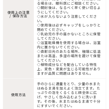
る場合は、眼科医にご相談ください。
◇開封後は、なるべく早く使い切るよ
うにしてください。
使用上の注意
/ 保存方法
◇水が入らないよう注意してくださ
い。
◇使用後は必ずキャップをしっかりと
閉めてください。
◇乳幼児の手の届かないところに保管
してください。
◇浴室乾燥機を使用する場合は、浴室
内に置かないでください。
◇直射日光のあたる場所、極端に低温
または高温、多湿の場所を避けて保管
してください。
◇植物成分などを配合している特性
上、変色・変臭が生じる可能性があり
ますが品質に問題はありません。
手のひらに適量をとり、少量の水また
はぬるま湯を加えよく泡立てます。た
っぷりの泡をくるくると顔全体に広
使用方法
げ、やさしく包み込むように洗いま
す。その後、水またはぬるま湯で十分
にすすいでください。