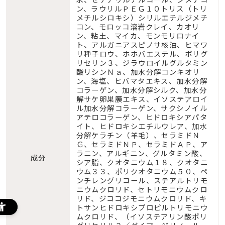
ン、ラウリルＰＥＧ１０トリス（トリ
メチルシロキシ）シリルエチルジメチ
コン、モロッコ溶岩クレイ、カオリ
ン、粘土、マイカ、モンモリロナイ
ト、アルガニアスピノサ核油、ヒマワ
リ種子ロウ、ホホバエステル、ポリグ
リセリン３、ジラウロイルグルタミン
酸リシンＮａ、加水分解コンキオリ
ン、海塩、ヒバマタエキス、加水分解
コラーゲン、加水分解シルク、加水分
解サケ卵巣膜エキス、イソステアロイ
ル加水分解コラーゲン、サクシノイル
アテロコラーゲン、ヒドロキシアパタ
イト、ヒドロキシエチルウレア、加水
分解ケラチン（羊毛）、セラミドＮ
Ｇ、セラミドＮＰ、セラミドＡＰ、ア
ラニン、アルギニン、グルタミン酸、
成分
シア脂、クオタニウム１８、クオタニ
ウム３３、ポリクオタニウム５０、ペ
ンチレングリコール、ステアルトリモ
ニウムクロリド、セトリモニウムクロ
リド、ジココジモニウムクロリド、キ
トサンヒドロキシプロピルトリモニウ
ムクロリド、（イソステアリン酸ポリ