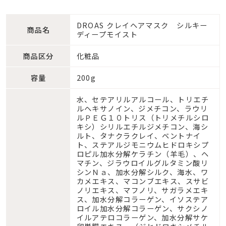
DROAS クレイヘアマスク シルキー
商品名
ディープモイスト
商品区分
化粧品
容量
200g
水、セテアリルアルコール、トリエチ
ルヘキサノイン、ジメチコン、ラウリ
ルＰＥＧ１０トリス（トリメチルシロ
キシ）シリルエチルジメチコン、海シ
ルト、タナクラクレイ、ベントナイ
ト、ステアルジモニウムヒドロキシプ
ロピル加水分解ケラチン（羊毛）、ヘ
マチン、ジラウロイルグルタミン酸リ
シンＮａ、加水分解シルク、海水、ワ
カメエキス、マコンブエキス、スサビ
ノリエキス、マフノリ、サガラメエキ
ス、加水分解コラーゲン、イソステア
ロイル加水分解コラーゲン、サクシノ
イルアテロコラーゲン、加水分解サケ