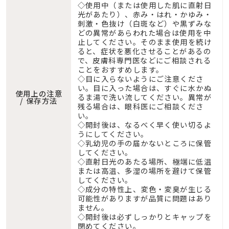
◇使用中（または使用した肌に直射日
光があたり）、赤み・はれ・かゆみ・
刺激・色抜け（白斑など）や黒ずみな
どの異常があらわれた場合は使用を中
止してください。そのまま使用を続け
ると、症状を悪化させることがあるの
で、皮膚科専門医などにご相談される
ことをおすすめします。
◇目に入らないようにご注意くださ
い。目に入った場合は、すぐに水かぬ
使用上の注意
るま湯で洗い流してください。異常が
/ 保存方法
残る場合は、眼科医にご相談くださ
い。
◇開封後は、なるべく早く使い切るよ
うにしてください。
◇乳幼児の手の届かないところに保管
してください。
◇直射日光のあたる場所、極端に低温
または高温、多湿の場所を避けて保管
してください。
◇成分の特性上、変色・変臭が生じる
可能性がありますが品質に問題はあり
ません。
◇開封後は必ずしっかりとキャップを
閉めてください。