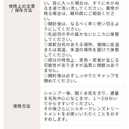
い。目に入った場合は、すぐに水かぬ
使用上の注意
るま湯で洗い流してください。異常が
/ 保存方法
残る場合は、眼科医にご相談くださ
い。
◇開封後は、なるべく早く使い切るよ
うにしてください。
◇乳幼児の手の届かないところに保管
してください。
◇直射日光のあたる場所、極端に低温
または高温、多湿の場所を避けて保管
してください。
◇成分の特性上、変色・変臭が生じる
可能性がありますが品質に問題はあり
ません。
◇開封後は必ずしっかりとキャップを
閉めてください。
シャンプー後、軽く水気をきり、適量
を毛先中心になじませ、１〜2分おい
てからすすいでください。
使用方法
その後さらにシルキークレンズトリー
トメントをお使いいただくことをおす
すめします。