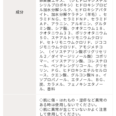
卵巣膜エキス、（ジヒドロキシメチル
シリルプロポキシ）ヒドロキシプロピ
ル加水分解シルク、ヒドロキシアパタ
成分
イト、加水分解ケラチン（羊毛）、セ
ラミドＮＧ、セラミドＮＰ、セラミド
ＡＰ、アラニン、アルギニン、グルタ
ミン酸、シア脂、クオタニウム１８、
クオタニウム３３、ポリクオタニウム
５０、ステアルトリモニウムクロリ
ド、セトリモニウムクロリド、ジココ
ジモニウムクロリド、アモジメチコ
ン、（イソステアリン酸ポリグリセリ
ル２／ダイマージリノール酸）コポリ
マー、イソステアリン酸、コレステロ
ール、ペンチレングリコール、グリセ
リン、ＰＧ、ヒドロキシエチルセルロ
ース、クエン酸、グルコン酸Ｎａ、イ
ソプロパノール、エタノール、ＢＧ、
炭、カラメル、フェノキシエタノー
ル、香料
◇肌に傷・はれもの・湿疹など異常の
ある時は使用しないでください。
◇肌に異常が生じていないかよく注意
して使用してください。