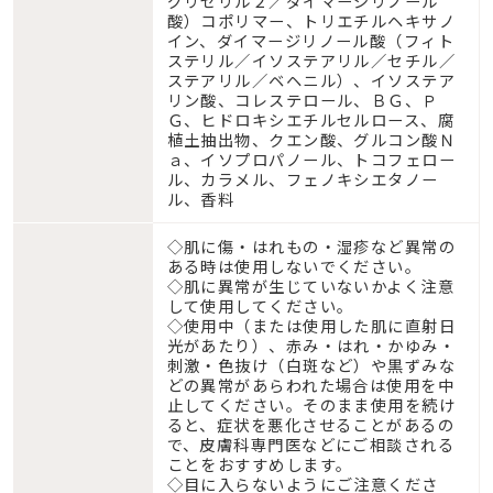
グリセリル２／ダイマージリノール
酸）コポリマー、トリエチルヘキサノ
イン、ダイマージリノール酸（フィト
ステリル／イソステアリル／セチル／
ステアリル／ベヘニル）、イソステア
リン酸、コレステロール、ＢＧ、Ｐ
Ｇ、ヒドロキシエチルセルロース、腐
植土抽出物、クエン酸、グルコン酸Ｎ
ａ、イソプロパノール、トコフェロー
ル、カラメル、フェノキシエタノー
ル、香料
◇肌に傷・はれもの・湿疹など異常の
ある時は使用しないでください。
◇肌に異常が生じていないかよく注意
して使用してください。
◇使用中（または使用した肌に直射日
光があたり）、赤み・はれ・かゆみ・
刺激・色抜け（白斑など）や黒ずみな
どの異常があらわれた場合は使用を中
止してください。そのまま使用を続け
ると、症状を悪化させることがあるの
で、皮膚科専門医などにご相談される
ことをおすすめします。
◇目に入らないようにご注意くださ