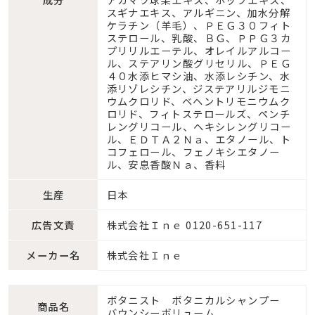
スギナエキス、アルギニン、加水分解
ケラチン（羊毛）、ＰＥＧ３０フィト
ステロール、乳酸、ＢＧ、ＰＰＧ３カ
プリリルエーテル、オレイルアルコー
ル、ステアリン酸グリセリル、ＰＥＧ
４０水添ヒマシ油、水添レシチン、水
添リゾレシチン、ジステアリルジモニ
ウムクロリド、ベヘントリモニウムク
ロリド、フィトステロールズ、ペンチ
レングリコール、ヘキシレングリコー
ル、ＥＤＴＡ２Ｎａ、エタノール、ト
コフェロール、フェノキシエタノー
ル、安息香酸Ｎａ、香料
生産
日本
広告文責
株式会社Ｉｎｅ 0120-651-117
メーカー名
株式会社Ｉｎｅ
ボタニスト ボタニカルシャンプー
商品名
バウンシーボリューム