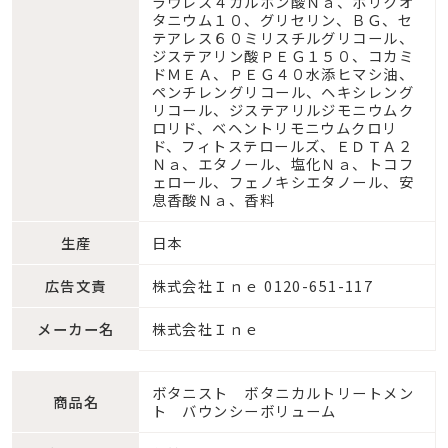
ラウレス４カルボン酸Ｎａ、ポリクオ
タニウム１０、グリセリン、ＢＧ、セ
テアレス６０ミリスチルグリコール、
ジステアリン酸ＰＥＧ１５０、コカミ
ドＭＥＡ、ＰＥＧ４０水添ヒマシ油、
ペンチレングリコール、ヘキシレング
リコール、ジステアリルジモニウムク
ロリド、ベヘントリモニウムクロリ
ド、フィトステロールズ、ＥＤＴＡ２
Ｎａ、エタノール、塩化Ｎａ、トコフ
ェロール、フェノキシエタノール、安
息香酸Ｎａ、香料
生産
日本
広告文責
株式会社Ｉｎｅ 0120-651-117
メーカー名
株式会社Ｉｎｅ
ボタニスト ボタニカルトリートメン
商品名
ト バウンシーボリューム