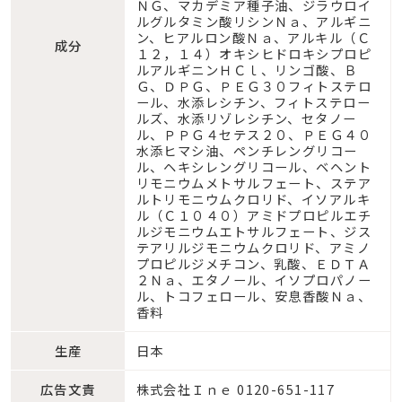
ＮＧ、マカデミア種子油、ジラウロイ
ルグルタミン酸リシンＮａ、アルギニ
ン、ヒアルロン酸Ｎａ、アルキル（Ｃ
成分
１２，１４）オキシヒドロキシプロピ
ルアルギニンＨＣｌ、リンゴ酸、Ｂ
Ｇ、ＤＰＧ、ＰＥＧ３０フィトステロ
ール、水添レシチン、フィトステロー
ルズ、水添リゾレシチン、セタノー
ル、ＰＰＧ４セテス２０、ＰＥＧ４０
水添ヒマシ油、ペンチレングリコー
ル、ヘキシレングリコール、ベヘント
リモニウムメトサルフェート、ステア
ルトリモニウムクロリド、イソアルキ
ル（Ｃ１０４０）アミドプロピルエチ
ルジモニウムエトサルフェート、ジス
テアリルジモニウムクロリド、アミノ
プロピルジメチコン、乳酸、ＥＤＴＡ
２Ｎａ、エタノール、イソプロパノー
ル、トコフェロール、安息香酸Ｎａ、
香料
生産
日本
広告文責
株式会社Ｉｎｅ 0120-651-117