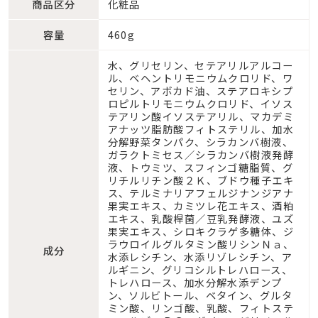
商品区分
化粧品
容量
460g
水、グリセリン、セテアリルアルコー
ル、ベヘントリモニウムクロリド、ワ
セリン、アボカド油、ステアロキシプ
ロピルトリモニウムクロリド、イソス
テアリン酸イソステアリル、マカデミ
アナッツ脂肪酸フィトステリル、加水
分解野菜タンパク、シラカンバ樹液、
ガラクトミセス／シラカンバ樹液発酵
液、トウミツ、スフィンゴ糖脂質、グ
リチルリチン酸２Ｋ、ブドウ種子エキ
ス、テルミナリアフェルジナンジアナ
果実エキス、カミツレ花エキス、酒粕
エキス、乳酸桿菌／豆乳発酵液、ユズ
果実エキス、シロキクラゲ多糖体、ジ
ラウロイルグルタミン酸リシンＮａ、
成分
水添レシチン、水添リゾレシチン、ア
ルギニン、グリコシルトレハロース、
トレハロース、加水分解水添デンプ
ン、ソルビトール、ベタイン、グルタ
ミン酸、リンゴ酸、乳酸、フィトステ