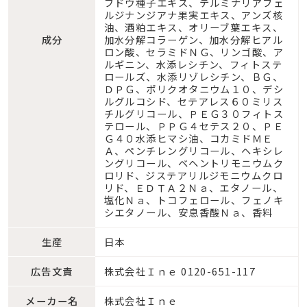
ブドウ種子エキス、テルミナリアフェ
ルジナンジアナ果実エキス、アンズ核
油、酒粕エキス、オリーブ葉エキス、
成分
加水分解コラーゲン、加水分解ヒアル
ロン酸、セラミドＮＧ、リンゴ酸、ア
ルギニン、水添レシチン、フィトステ
ロールズ、水添リゾレシチン、ＢＧ、
ＤＰＧ、ポリクオタニウム１０、デシ
ルグルコシド、セテアレス６０ミリス
チルグリコール、ＰＥＧ３０フィトス
テロール、ＰＰＧ４セテス２０、ＰＥ
Ｇ４０水添ヒマシ油、コカミドＭＥ
Ａ、ペンチレングリコール、ヘキシレ
ングリコール、ベヘントリモニウムク
ロリド、ジステアリルジモニウムクロ
リド、ＥＤＴＡ２Ｎａ、エタノール、
塩化Ｎａ、トコフェロール、フェノキ
シエタノール、安息香酸Ｎａ、香料
生産
日本
広告文責
株式会社Ｉｎｅ 0120-651-117
メーカー名
株式会社Ｉｎｅ