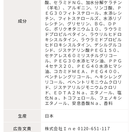
酸、セラミドＮＧ、加水分解ケラチン
（羊毛）、アルギニン、リンゴ酸、Ｐ
ＥＧ３０フィトステロール、水添レシ
チン、フィトステロールズ、水添リゾ
成分
レシチン、グリセリン、ＢＧ、ＤＰ
Ｇ、ポリクオタニウム１０、ラウラミ
ドプロピルベタイン、ラウリルヒドロ
キシスルタイン、ラウラミドプロピル
ヒドロキシスルタイン、デシルグルコ
シド、ジステアリン酸ＰＥＧ１５０、
セテアレス６０ミリスチルグリコー
ル、ＰＥＧ３０水添ヒマシ油、ＰＰＧ
４セテス２０、ＰＥＧ４０水添ヒマシ
油、コカミドＭＥＡ、ＰＥＧ４００、
ペンチレングリコール、ヘキシレング
リコール、ベヘントリモニウムクロリ
ド、ジステアリルジモニウムクロリ
ド、ＥＤＴＡ２Ｎａ、エタノール、塩
化Ｎａ、トコフェロール、フェノキシ
エタノール、安息香酸Ｎａ、香料
生産
日本
広告文責
株式会社Ｉｎｅ 0120-651-117