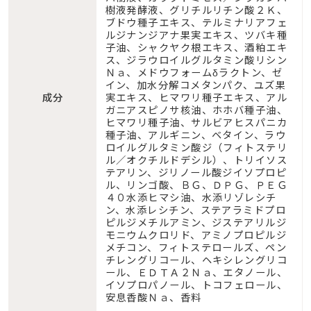
樹液発酵液、グリチルリチン酸２Ｋ、
ブドウ種子エキス、テルミナリアフェ
ルジナンジアナ果実エキス、ツバキ種
子油、シャクヤク根エキス、酒粕エキ
ス、ジラウロイルグルタミン酸リシン
Ｎａ、メドウフォームδラクトン、ゼ
イン、加水分解コメタンパク、ユズ果
成分
実エキス、ヒマワリ種子エキス、アル
ガニアスピノサ核油、ホホバ種子油、
ヒマワリ種子油、サルビアヒスパニカ
種子油、アルギニン、ベタイン、ラウ
ロイルグルタミン酸ジ（フィトステリ
ル／オクチルドデシル）、トリイソス
テアリン、ジリノール酸ジイソプロピ
ル、リンゴ酸、ＢＧ、ＤＰＧ、ＰＥＧ
４０水添ヒマシ油、水添リゾレシチ
ン、水添レシチン、ステアラミドプロ
ピルジメチルアミン、ジステアリルジ
モニウムクロリド、アミノプロピルジ
メチコン、フィトステロールズ、ペン
チレングリコール、ヘキシレングリコ
ール、ＥＤＴＡ２Ｎａ、エタノール、
イソプロパノール、トコフェロール、
安息香酸Ｎａ、香料