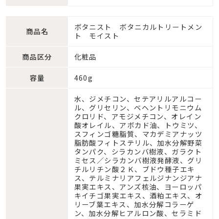
ボタニスト ボタニカルトリートメン
商品名
ト モイスト
商品区分
化粧品
容量
460g
水、ジメチコン、セテアリルアルコー
ル、グリセリン、ベヘントリモニウム
クロリド、アモジメチコン、オレイン
酸オレイル、アボカド油、トウミツ、
スフィンゴ糖脂質、マカデミアナッツ
脂肪酸フィトステリル、加水分解野菜
タンパク、シラカンバ樹液、ガラクト
ミセス／シラカンバ樹液発酵液、グリ
チルリチン酸２Ｋ、ブドウ種子エキ
ス、テルミナリアフェルジナンジアナ
果実エキス、アンズ核油、ヨーロッパ
キイチゴ果実エキス、酒粕エキス、オ
リーブ葉エキス、加水分解コラーゲ
ン、加水分解ヒアルロン酸、セラミド