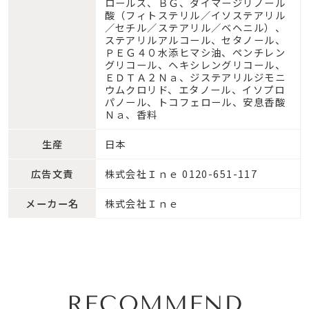
ロールズ、ＢＧ、ダイマージリノール
酸（フィトステリル／イソステアリル
／セチル／ステアリル／ベヘニル）、
ステアリルアルコール、セタノール、
ＰＥＧ４０水添ヒマシ油、ペンチレン
グリコール、ヘキシレングリコール、
ＥＤＴＡ２Ｎａ、ジステアリルジモニ
ウムクロリド、エタノール、イソプロ
パノール、トコフェロール、安息香酸
Ｎａ、香料
生産
日本
広告文責
株式会社Ｉｎｅ 0120-651-117
メーカー名
株式会社Ｉｎｅ
RECOMMEND