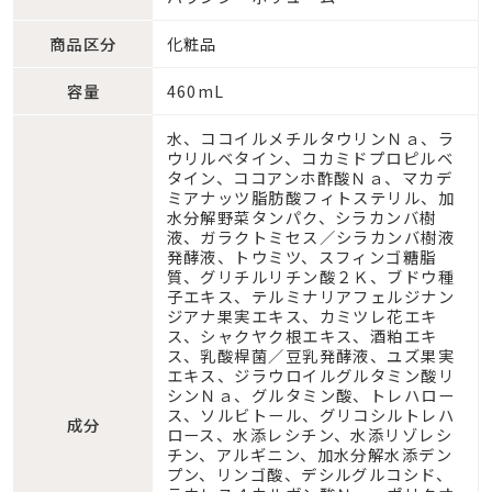
商品区分
化粧品
容量
460mL
水、ココイルメチルタウリンＮａ、ラ
ウリルベタイン、コカミドプロピルベ
タイン、ココアンホ酢酸Ｎａ、マカデ
ミアナッツ脂肪酸フィトステリル、加
水分解野菜タンパク、シラカンバ樹
液、ガラクトミセス／シラカンバ樹液
発酵液、トウミツ、スフィンゴ糖脂
質、グリチルリチン酸２Ｋ、ブドウ種
子エキス、テルミナリアフェルジナン
ジアナ果実エキス、カミツレ花エキ
ス、シャクヤク根エキス、酒粕エキ
ス、乳酸桿菌／豆乳発酵液、ユズ果実
エキス、ジラウロイルグルタミン酸リ
シンＮａ、グルタミン酸、トレハロー
ス、ソルビトール、グリコシルトレハ
成分
ロース、水添レシチン、水添リゾレシ
チン、アルギニン、加水分解水添デン
プン、リンゴ酸、デシルグルコシド、