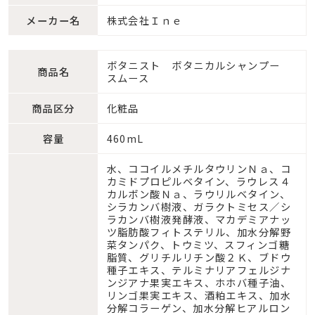
メーカー名
株式会社Ｉｎｅ
ボタニスト ボタニカルシャンプー
商品名
スムース
商品区分
化粧品
容量
460mL
水、ココイルメチルタウリンＮａ、コ
カミドプロピルベタイン、ラウレス４
カルボン酸Ｎａ、ラウリルベタイン、
シラカンバ樹液、ガラクトミセス／シ
ラカンバ樹液発酵液、マカデミアナッ
ツ脂肪酸フィトステリル、加水分解野
菜タンパク、トウミツ、スフィンゴ糖
脂質、グリチルリチン酸２Ｋ、ブドウ
種子エキス、テルミナリアフェルジナ
ンジアナ果実エキス、ホホバ種子油、
リンゴ果実エキス、酒粕エキス、加水
分解コラーゲン、加水分解ヒアルロン