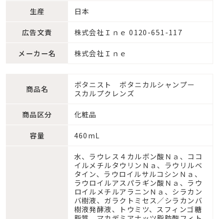
生産
日本
広告文責
株式会社Ｉｎｅ 0120-651-117
メーカー名
株式会社Ｉｎｅ
ボタニスト ボタニカルシャンプー
商品名
スカルプクレンズ
商品区分
化粧品
容量
460mL
水、ラウレス４カルボン酸Ｎａ、ココ
イルメチルタウリンＮａ、ラウリルベ
タイン、ラウロイルサルコシンＮａ、
ラウロイルアスパラギン酸Ｎａ、ラウ
ロイルメチルアラニンＮａ、シラカン
バ樹液、ガラクトミセス／シラカンバ
樹液発酵液、トウミツ、スフィンゴ糖
脂質、マカデミアナッツ脂肪酸フィト