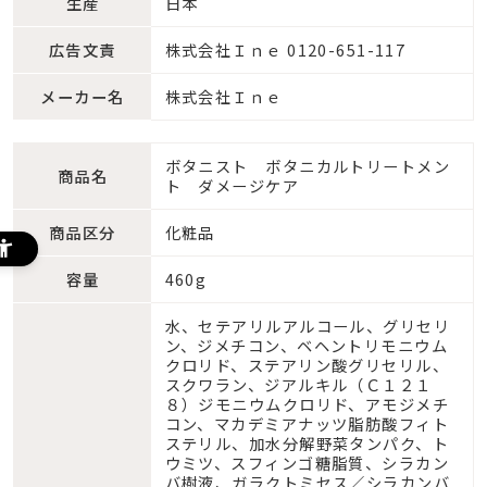
生産
日本
広告文責
株式会社Ｉｎｅ 0120-651-117
メーカー名
株式会社Ｉｎｅ
ボタニスト ボタニカルトリートメン
商品名
ト ダメージケア
商品区分
化粧品
容量
460g
水、セテアリルアルコール、グリセリ
ン、ジメチコン、ベヘントリモニウム
クロリド、ステアリン酸グリセリル、
スクワラン、ジアルキル（Ｃ１２１
８）ジモニウムクロリド、アモジメチ
コン、マカデミアナッツ脂肪酸フィト
ステリル、加水分解野菜タンパク、ト
ウミツ、スフィンゴ糖脂質、シラカン
バ樹液、ガラクトミセス／シラカンバ