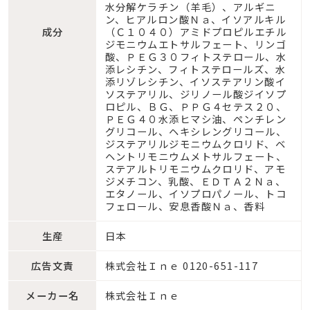
水分解ケラチン（羊毛）、アルギニ
ン、ヒアルロン酸Ｎａ、イソアルキル
成分
（Ｃ１０４０）アミドプロピルエチル
ジモニウムエトサルフェート、リンゴ
酸、ＰＥＧ３０フィトステロール、水
添レシチン、フィトステロールズ、水
添リゾレシチン、イソステアリン酸イ
ソステアリル、ジリノール酸ジイソプ
ロピル、ＢＧ、ＰＰＧ４セテス２０、
ＰＥＧ４０水添ヒマシ油、ペンチレン
グリコール、ヘキシレングリコール、
ジステアリルジモニウムクロリド、ベ
ヘントリモニウムメトサルフェート、
ステアルトリモニウムクロリド、アモ
ジメチコン、乳酸、ＥＤＴＡ２Ｎａ、
エタノール、イソプロパノール、トコ
フェロール、安息香酸Ｎａ、香料
生産
日本
広告文責
株式会社Ｉｎｅ 0120-651-117
メーカー名
株式会社Ｉｎｅ