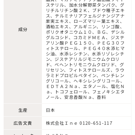
ステリル、加水分解野菜タンパク、グ
リチルリチン酸２Ｋ、ブドウ種子エキ
ス、テルミナリアフェルジナンジアナ
果実エキス、ローズマリー葉エキス、
酒粕エキス、アルギニン、リンゴ酸、
成分
ポリクオタニウム１０、ＢＧ、デシル
グルコシド、コカミドＭＥＡ、ジステ
アリン酸ＰＥＧ１５０、ＰＥＧ３０フ
ィトステロール、ＰＥＧ４０水添ヒマ
シ油、水添レシチン、水添リゾレシチ
ン、ジステアリルジモニウムクロリ
ド、ベヘントリモニウムクロリド、グ
リセリン、フィトステロールズ、ラウ
ラミドプロピルベタイン、ペンチレン
グリコール、ヘキシレングリコール、
ＥＤＴＡ２Ｎａ、エタノール、塩化Ｎ
ａ、トコフェロール、フェノキシエタ
ノール、安息香酸Ｎａ、香料
生産
日本
広告文責
株式会社Ｉｎｅ 0120-651-117