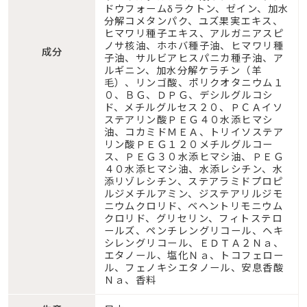
ドウフォームδラクトン、ゼイン、加水
分解コメタンパク、ユズ果実エキス、
ヒマワリ種子エキス、アルガニアスピ
ノサ核油、ホホバ種子油、ヒマワリ種
成分
子油、サルビアヒスパニカ種子油、ア
ルギニン、加水分解ケラチン（羊
毛）、リンゴ酸、ポリクオタニウム１
０、ＢＧ、ＤＰＧ、デシルグルコシ
ド、メチルグルセス２０、ＰＣＡイソ
ステアリン酸ＰＥＧ４０水添ヒマシ
油、コカミドＭＥＡ、トリイソステア
リン酸ＰＥＧ１２０メチルグルコー
ス、ＰＥＧ３０水添ヒマシ油、ＰＥＧ
４０水添ヒマシ油、水添レシチン、水
添リゾレシチン、ステアラミドプロピ
ルジメチルアミン、ジステアリルジモ
ニウムクロリド、ベヘントリモニウム
クロリド、グリセリン、フィトステロ
ールズ、ペンチレングリコール、ヘキ
シレングリコール、ＥＤＴＡ２Ｎａ、
エタノール、塩化Ｎａ、トコフェロー
ル、フェノキシエタノール、安息香酸
Ｎａ、香料