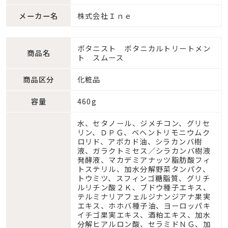
メーカー名
株式会社Ｉｎｅ
ボタニスト ボタニカルトリートメン
商品名
ト スムース
商品区分
化粧品
容量
460g
水、セタノール、ジメチコン、グリセ
リン、ＤＰＧ、ベヘントリモニウムク
ロリド、アボカド油、シラカンバ樹
液、ガラクトミセス／シラカンバ樹液
発酵液、マカデミアナッツ脂肪酸フィ
トステリル、加水分解野菜タンパク、
トウミツ、スフィンゴ糖脂質、グリチ
ルリチン酸２Ｋ、ブドウ種子エキス、
テルミナリアフェルジナンジアナ果実
エキス、ホホバ種子油、ヨーロッパキ
イチゴ果実エキス、酒粕エキス、加水
分解ヒアルロン酸、セラミドＮＧ、加