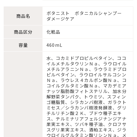
ボタニスト ボタニカルシャンプー
商品名
ダメージケア
商品区分
化粧品
容量
460mL
水、コカミドプロピルベタイン、ココ
イルメチルタウリンＮａ、ラウロイル
メチルアラニンＮａ、ラウラミドプロ
ピルベタイン、ラウロイルサルコシン
Ｎａ、ラウレス４カルボン酸Ｎａ、コ
コイルグルタミン酸Ｎａ、マカデミア
ナッツ脂肪酸フィトステリル、加水分
解野菜タンパク、トウミツ、スフィン
ゴ糖脂質、シラカンバ樹液、ガラクト
ミセス／シラカンバ樹液発酵液、グリ
チルリチン酸２Ｋ、ブドウ種子エキ
ス、テルミナリアフェルジナンジアナ
果実エキス、ツバキ種子油、クロフサ
スグリ果実エキス、酒粕エキス、ジラ
ウロイルグルタミン酸リシンＮａ、メ