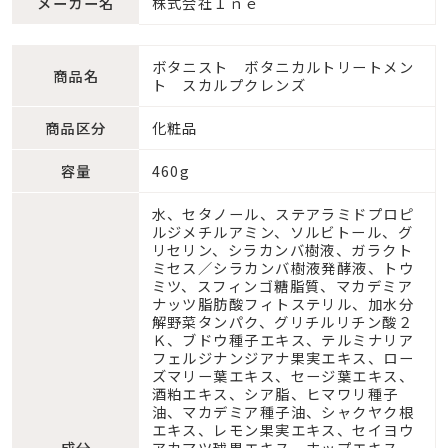
メーカー名
株式会社Ｉｎｅ
ボタニスト ボタニカルトリートメン
商品名
ト スカルプクレンズ
商品区分
化粧品
容量
460g
水、セタノール、ステアラミドプロピ
ルジメチルアミン、ソルビトール、グ
リセリン、シラカンバ樹液、ガラクト
ミセス／シラカンバ樹液発酵液、トウ
ミツ、スフィンゴ糖脂質、マカデミア
ナッツ脂肪酸フィトステリル、加水分
解野菜タンパク、グリチルリチン酸２
Ｋ、ブドウ種子エキス、テルミナリア
フェルジナンジアナ果実エキス、ロー
ズマリー葉エキス、セージ葉エキス、
酒粕エキス、シア脂、ヒマワリ種子
油、マカデミア種子油、シャクヤク根
エキス、レモン果実エキス、セイヨウ
成分
アカマツ球果エキス、ホップエキス、